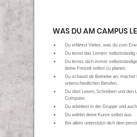
WAS DU AM CAMPUS L
Du erfährst Vieles, was du zum Er
Du lernst das Lernen: selbstständi
Du lernst, dich immer selbstständig
deine Freizeit selbst zu planen.
Du schaust dir Betriebe an, machst 
unterschiedlichen Berufen.
Du übst Lesen, Schreiben und den 
Computer.
Du arbeitest in der Gruppe und auch 
Du wählst deine Kurse selbst aus.
Bei allem unterstützt dich dein pers