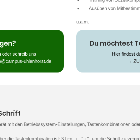
Ausüben von Mitbesti
u.a.m.
agen?
Du möchtest T
n oder schreib uns
Hier findest d
fo@campus-uhlenhorst.de
→ Z
Schrift
erät mit den Betriebssystem-Einstellungen, Tastenkombinationen ode
ber die Tastenkombination ist:
Strg + "+"
, um die Schrift zu vergr