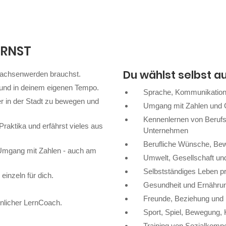
ERNST
Du wählst selbst a
wachsenwerden brauchst.
g und in deinem eigenen Tempo.
Sprache, Kommunikation
er in der Stadt zu bewegen und
Umgang mit Zahlen und 
Kennenlernen von Berufs
Praktika und erfährst vieles aus
Unternehmen
Berufliche Wünsche, Bew
Umgang mit Zahlen - auch am
Umwelt, Gesellschaft und
Selbstständiges Leben p
einzeln für dich.
Gesundheit und Ernähru
Freunde, Beziehung und 
önlicher LernCoach.
Sport, Spiel, Bewegung, 
Training von Sozialkomp