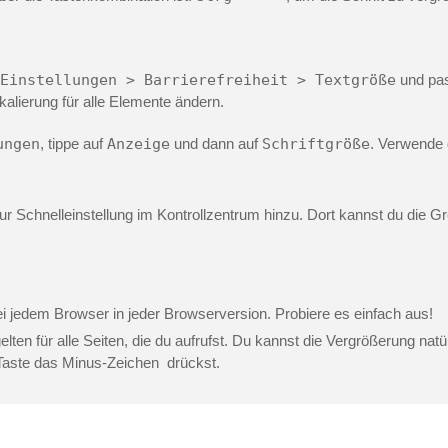
Einstellungen > Barrierefreiheit > Textgröße
und pas
kalierung für alle Elemente ändern.
ungen
, tippe auf
Anzeige
und dann auf
Schriftgröße
.
Verwende 
ur Schnelleinstellung im Kontrollzentrum hinzu.
Dort kannst du die G
bei jedem
Browser in
jeder
Browser
version. Probiere es einfach aus!
elten für alle Seiten, die du aufrufst. Du kannst die Vergrößerung na
Taste das Minus-Zeichen ­ drückst.