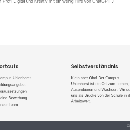
rofil Digital und Kreativ mit ein wenig Hilfe von ChatGPT J
ortcuts
Selbstverständnis
ampus Uhlenhorst
Klein aber Oho! Der Campus
Uhlenhorst ist ein Ort zum Lernen,
ildungsangebot
Ausprobieren und Wachsen. Wir s
oraussetzungen
uns als Brücke von der Schule in d
eine Bewerbung
Arbeitswelt.
nser Team
©