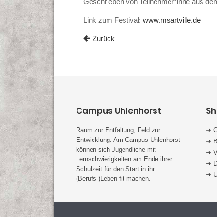
Geschrieben von Teilnehmer*inne aus dem P
Link zum Festival:
www.msartville.de
Zurück
Campus Uhlenhorst
Sh
Raum zur Entfaltung, Feld zur
➜ C
Entwicklung: Am Campus Uhlenhorst
➜ B
können sich Jugendliche mit
➜ V
Lernschwierigkeiten am Ende ihrer
➜ D
Schulzeit für den Start in ihr
➜ U
(Berufs-)Leben fit machen.