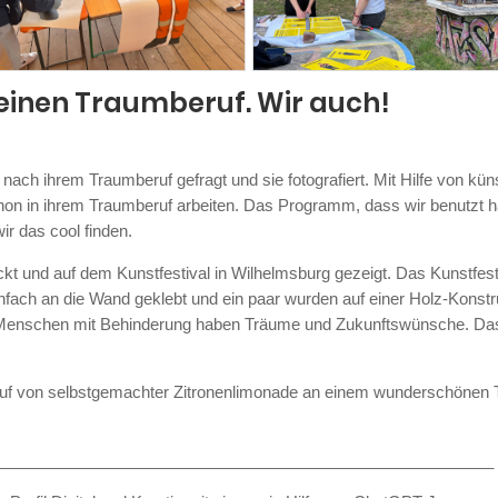
einen Traumberuf. Wir auch!
ach ihrem Traumberuf gefragt und sie fotografiert. Mit Hilfe von künst
schon in ihrem Traumberuf arbeiten. Das Programm, dass wir benutzt 
r das cool finden.
t und auf dem Kunstfestival in Wilhelmsburg gezeigt. Das Kunstfestival
infach an die Wand geklebt und ein paar wurden auf einer Holz-Konstr
 Menschen mit Behinderung haben Träume und Zukunftswünsche. Das 
uf von selbstgemachter Zitronenlimonade an einem wunderschönen T
________________________________________________________